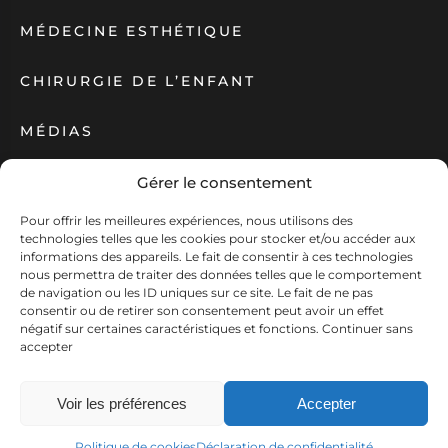
MÉDECINE ESTHÉTIQUE
CHIRURGIE DE L’ENFANT
MÉDIAS
ACTUALITÉS
Gérer le consentement
Pour offrir les meilleures expériences, nous utilisons des
technologies telles que les cookies pour stocker et/ou accéder aux
Création Antipodes Médical ©
Déclaration de confidentialité (UE)
informations des appareils. Le fait de consentir à ces technologies
Conditions générales
nous permettra de traiter des données telles que le comportement
N° RPPS : 10001630614
de navigation ou les ID uniques sur ce site. Le fait de ne pas
consentir ou de retirer son consentement peut avoir un effet
négatif sur certaines caractéristiques et fonctions.
Continuer sans
accepter
Voir les préférences
Accepter
CONTACT
PRENDRE RDV
Politique de cookies
Déclaration de confidentialité