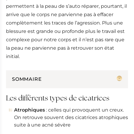
permettent à la peau de s’auto réparer, pourtant, il
arrive que le corps ne parvienne pas à effacer
complètement les traces de l’agression. Plus une
blessure est grande ou profonde plus le travail est
complexe pour notre corps et il n’est pas rare que
la peau ne parvienne pas à retrouver son état
initial.
SOMMAIRE
Les différents types de cicatrices
Les différents types de cicatrices
Traitement d'une cicatrice
Les solutions techniques
Atrophiques
: celles qui provoquent un creux.
L'avis du Dr Benouaiche
On retrouve souvent des cicatrices atrophiques
suite à une acné sévère