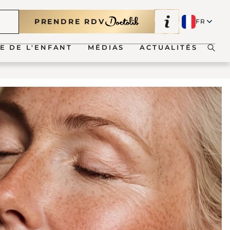
PRENDRE RDV
FR
FR
E DE L'ENFANT
MÉDIAS
ACTUALITÉS
EN
bio-palatines
io-palatines : acide
que à visée
tique
ongénital
e