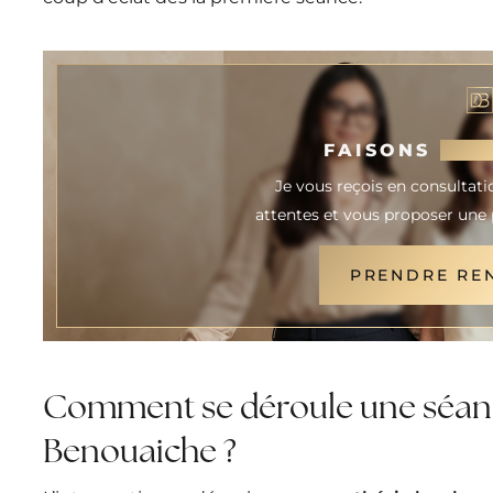
FAISONS
CON
Je vous reçois en consultat
attentes et vous proposer une 
PRENDRE RE
Comment se déroule une séance
Benouaiche ?