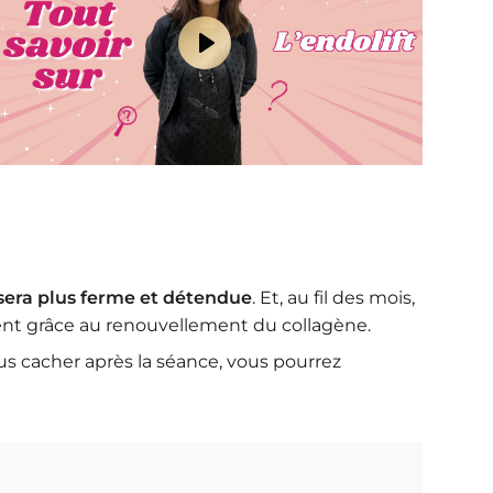
P
l
a
y
M
S
u
e
t
t
e
t
i
era plus ferme et détendue
. Et, au fil des mois,
n
ent grâce au renouvellement du collagène.
g
us cacher après la séance, vous pourrez
s