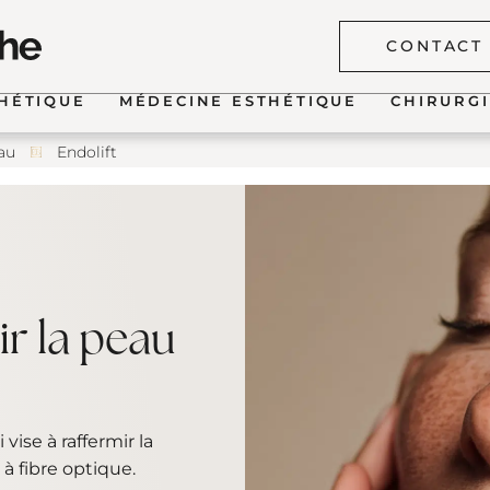
CONTACT
THÉTIQUE
MÉDECINE ESTHÉTIQUE
CHIRURGI
au
Endolift
ique du visage
Fentes la
aire
Fentes lab
hyaluroni
thérapeu
que de la
Naevus c
ir la peau
Otoplasti
vise à raffermir la
 à fibre optique.