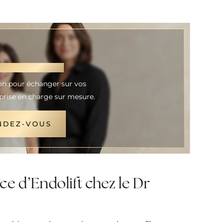
NAISSANCE
ion pour échanger sur vos
prise en charge sur mesure.
NDEZ-VOUS
 d’Endolift chez le Dr