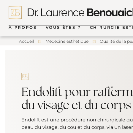
A
l
l
e
r
À PROPOS
VOUS ÊTES ?
CHIRURGIE ES
d
i
Accueil
Médecine esthétique
Qualité de la pe
r
Dr Benouaiche
Jeune adulte
Chirurgie esthét
e
c
MÉDECINE RÉGÉNÉRATIVE
t
Équipe
Jeune maman
Chirurgie mamm
e
m
LES INTEMPORELS
Lieux de consultation
Une femme de 30 ans
Chirurgie esthéti
e
silhouette
n
Endolift pour rafferm
t
Parcours patient
Une femme de 40 ans
SILHOUETTE
a
u
du visage et du corps
c
Plateau technique
Une femme de 50 ans
o
n
Publications scientifiques
Une femme de 60 ans et plus
Endolift est une procédure non chirurgicale qui 
t
e
peau du visage, du cou et du corps, via un laser
n