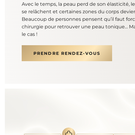
Tarifs
Un homme
Avec le temps, la peau perd de son élasticité, 
u
se relâchent et certaines zones du corps devi
Beaucoup de personnes pensent qu’il faut forc
chirurgie pour retrouver une peau tonique… Ma
le cas !
PRENDRE RENDEZ-VOUS