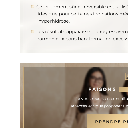
Ce traitement sûr et réversible est utili
rides que pour certaines indications m
l’hyperhidrose.
Les résultats apparaissent progressivem
harmonieux, sans transformation excess
FAISONS
CO
Je vous reçois en consult
attentes et vous proposer un
PRENDRE R