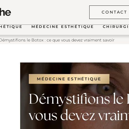
CONTACT
THÉTIQUE
MÉDECINE ESTHÉTIQUE
CHIRURGI
Démystifions le Botox : ce que vous devez vraiment savoir
ique du visage
Fentes la
aire
Fentes lab
hyaluroni
thérapeu
que de la
MÉDECINE ESTHÉTIQUE
Naevus c
Démystifions le 
Otoplasti
vous devez vrai