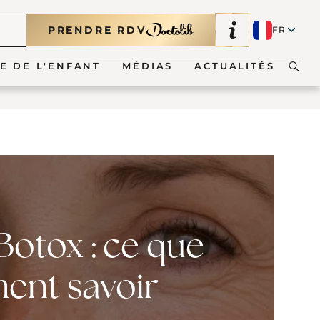
PRENDRE RDV
FR
FR
E DE L'ENFANT
MÉDIAS
ACTUALITÉS
EN
bio-palatines
io-palatines : acide
que à visée
tique
ongénital
Botox : ce que
e
ment savoir