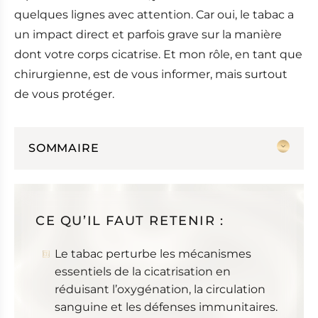
quelques lignes avec attention. Car oui, le tabac a
un impact direct et parfois grave sur la manière
dont votre corps cicatrise. Et mon rôle, en tant que
chirurgienne, est de vous informer, mais surtout
de vous protéger.
SOMMAIRE
Comment le corps cicatrise naturellement ?
Ce que le tabac fait réellement à un corps qui
tente de guérir
CE QU’IL FAUT RETENIR :
Risques chirurgicaux accrus
Le tabac perturbe les mécanismes
Pourquoi je vous demande d’arrêter avant
essentiels de la cicatrisation en
une opération ?
réduisant l’oxygénation, la circulation
Et si j’arrête, est-ce que ça change vraiment
sanguine et les défenses immunitaires.
quelque chose ?