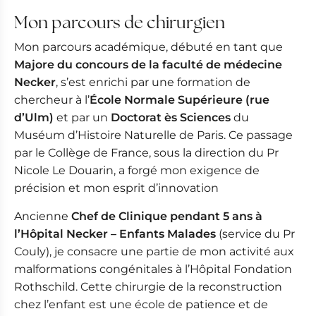
L’innovation guidée par la science
Mon parcours de chirurgien
Ma philosophie
Mon parcours académique, débuté en tant que
Deux univers complémentaires
Majore du concours de la faculté de médecine
Formation et expérience
Necker
, s’est enrichi par une formation de
Diplômes
chercheur à l’
École Normale Supérieure (rue
d’Ulm)
et par un
Doctorat ès Sciences
du
Muséum d’Histoire Naturelle de Paris. Ce passage
par le Collège de France, sous la direction du Pr
Nicole Le Douarin, a forgé mon exigence de
précision et mon esprit d’innovation
Ancienne
Chef de Clinique pendant 5 ans à
l’Hôpital Necker – Enfants Malades
(service du Pr
Couly), je consacre une partie de mon activité aux
malformations congénitales à l’Hôpital Fondation
Rothschild. Cette chirurgie de la reconstruction
chez l’enfant est une école de patience et de