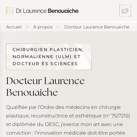
A
l
l
e
r
Accueil
À propos
Docteur Laurence Benouaiche
d
i
r
e
CHIRURGIEN PLASTICIEN,
c
NORMALIENNE (ULM) ET
t
DOCTEUR ÈS SCIENCES
e
m
Docteur Laurence
e
n
Benouaiche
t
a
u
c
Qualifiée par l’Ordre des médecins en chirurgie
o
plastique, reconstructrice et esthétique (n° 75/7215)
n
et diplômée du DESC, j’exerce mon art avec une
t
e
conviction : l’innovation médicale doit être portée
n