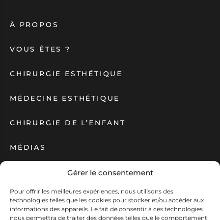
À PROPOS
VOUS ÊTES ?
CHIRURGIE ESTHÉTIQUE
MÉDECINE ESTHÉTIQUE
CHIRURGIE DE L’ENFANT
MÉDIAS
ACTUALITÉS
Gérer le consentement
Pour offrir les meilleures expériences, nous utilisons des
technologies telles que les cookies pour stocker et/ou accéder aux
Création Antipodes Médical ©
Déclaration de confidentialité (UE)
informations des appareils. Le fait de consentir à ces technologies
Conditions générales
nous permettra de traiter des données telles que le comportement