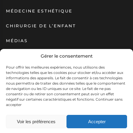
MÉDECINE ESTHÉTIQUE
CHIRURGIE DE L’ENFANT
MÉDIAS
ACTUALITÉS
Gérer le consentement
Pour offrir les meilleures expériences, nous utilisons des
Création Antipodes Médical ©
technologies telles que les cookies pour stocker et/ou accéder aux
Déclaration de confidentialité (UE)
informations des appareils. Le fait de consentir à ces technologies
Conditions générales
nous permettra de traiter des données telles que le comportement
N° RPPS : 10001630614
de navigation ou les ID uniques sur ce site. Le fait de ne pas
consentir ou de retirer son consentement peut avoir un effet
négatif sur certaines caractéristiques et fonctions.
Continuer sans
accepter
Voir les préférences
Accepter
CONTACT
PRENDRE RDV