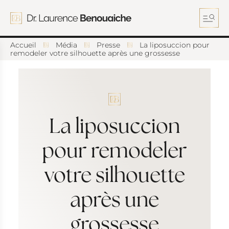
A
l
l
e
r
Accueil
Média
Presse
La liposuccion pour
d
remodeler votre silhouette après une grossesse
i
r
e
c
t
e
La liposuccion
m
e
n
pour remodeler
t
a
votre silhouette
u
c
o
après une
n
t
grossesse
e
n